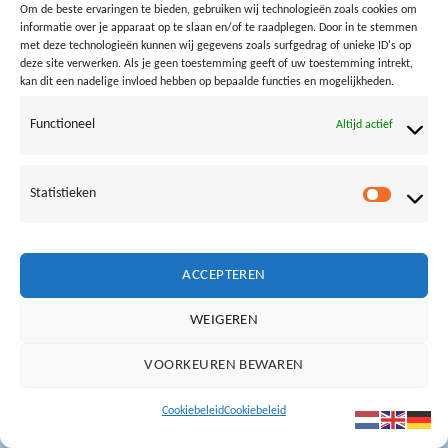
Om de beste ervaringen te bieden, gebruiken wij technologieën zoals cookies om
informatie over je apparaat op te slaan en/of te raadplegen. Door in te stemmen
met deze technologieën kunnen wij gegevens zoals surfgedrag of unieke ID's op
Both comments and trackbacks are currently closed.
deze site verwerken. Als je geen toestemming geeft of uw toestemming intrekt,
kan dit een nadelige invloed hebben op bepaalde functies en mogelijkheden.
←
Previous
Next
→
Functioneel
Altijd actief
Statistieken
Statistie
Vrienden van Loods aan Zee:
NOORDERLICHT
BAZ24
SURFSCHOOL BERGEN AAN ZEE
IVN
ACCEPTEREN
Copyright Loods aan Zee ©
2019
WEIGEREN
VOORKEUREN BEWAREN
Cookiebeleid
Cookiebeleid