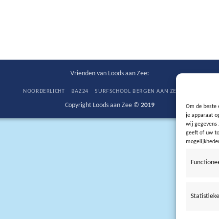
Vrienden van Loods aan Zee:
NOORDERLICHT
BAZ24
SURFSCHOOL BERGEN AAN ZEE
IVN
Copyright Loods aan Zee ©
2019
Om de beste e
je apparaat o
wij gegevens 
geeft of uw t
mogelijkhede
Functione
Statistiek