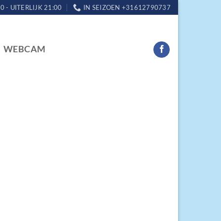
0 - UITERLIJK 21:00
IN SEIZOEN +31612790737
WEBCAM