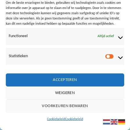
Copyright Loods aan Zee ©
2019
Om de beste ervaringen te bieden, gebruiken wij technologieën zoals cookies om
informatie over je apparaat op te slaan en/of te raadplegen. Door in te stemmen
met deze technologieën kunnen wij gegevens zoals surfgedrag of unieke ID's op
deze site verwerken. Als je geen toestemming geeft of uw toestemming intrekt,
kan dit een nadelige invloed hebben op bepaalde functies en mogelijkheden.
Functioneel
Altijd actief
Statistieken
Statistie
ACCEPTEREN
WEIGEREN
VOORKEUREN BEWAREN
Cookiebeleid
Cookiebeleid