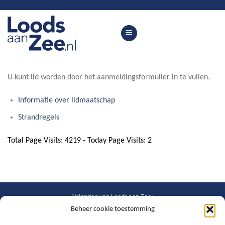
Skip
to
content
U kunt lid worden door het aanmeldingsformulier in te vullen.
Informatie over lidmaatschap
Strandregels
Total Page Visits: 4219 - Today Page Visits: 2
Vrienden van Loods aan Zee:
Beheer cookie toestemming
NOORDERLICHT
BAZ24
SURFSCHOOL BERGEN AAN ZEE
IVN