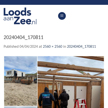
Skip
to
content
20240404_170811
Published
04/04/2024
at
2560 × 2560
in
20240404_170811