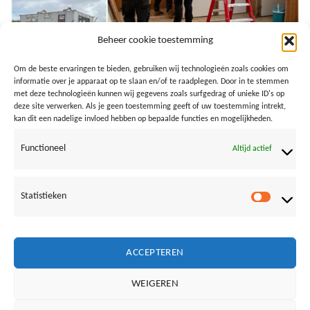
Beheer cookie toestemming
Om de beste ervaringen te bieden, gebruiken wij technologieën zoals cookies om
informatie over je apparaat op te slaan en/of te raadplegen. Door in te stemmen
met deze technologieën kunnen wij gegevens zoals surfgedrag of unieke ID's op
deze site verwerken. Als je geen toestemming geeft of uw toestemming intrekt,
kan dit een nadelige invloed hebben op bepaalde functies en mogelijkheden.
4 april
Functioneel
Altijd actief
Statistieken
Both comments and trackbacks are currently closed.
Statistie
←
Previous
Next
→
ACCEPTEREN
WEIGEREN
Vrienden van Loods aan Zee: