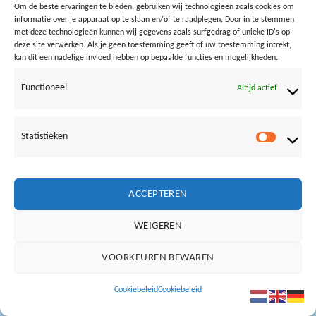
Om de beste ervaringen te bieden, gebruiken wij technologieën zoals cookies om
informatie over je apparaat op te slaan en/of te raadplegen. Door in te stemmen
met deze technologieën kunnen wij gegevens zoals surfgedrag of unieke ID's op
deze site verwerken. Als je geen toestemming geeft of uw toestemming intrekt,
kan dit een nadelige invloed hebben op bepaalde functies en mogelijkheden.
Opvang bij plotseling onweer
Functioneel
Altijd actief
Both comments and trackbacks are currently closed.
Statistieken
Statistie
←
Previous
Next
→
ACCEPTEREN
WEIGEREN
Vrienden van Loods aan Zee:
VOORKEUREN BEWAREN
NOORDERLICHT
BAZ24
SURFSCHOOL BERGEN AAN ZEE
IVN
Copyright Loods aan Zee ©
2019
Cookiebeleid
Cookiebeleid