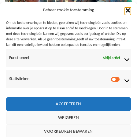
Beheer cookie toestemming
Om de beste ervaringen te bieden, gebruiken wij technologieën zoals cookies om
informatie over je apparaat op te slaan en/of te raadplegen. Door in te stemmen
met deze technologieën kunnen wij gegevens zoals surfgedrag of unieke ID's op
deze site verwerken. Als je geen toestemming geeft of uw toestemming intrekt,
kan dit een nadelige invloed hebben op bepaalde functies en mogelijkheden.
Functioneel
Altijd actief
9 sept 2024 BBQ (foto’s Jos Veld)t)
Statistieken
Statistie
Both comments and trackbacks are currently closed.
Next
→
ACCEPTEREN
WEIGEREN
Vrienden van Loods aan Zee:
VOORKEUREN BEWAREN