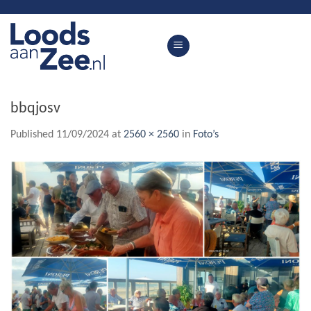
Skip
to
content
bbqjosv
Published
11/09/2024
at
2560 × 2560
in
Foto’s