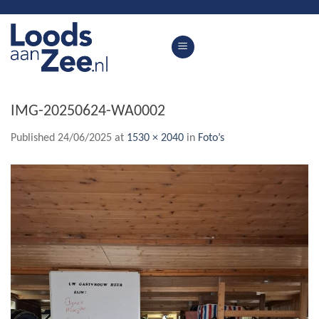
Skip
to
content
IMG-20250624-WA0002
Published
24/06/2025
at
1530 × 2040
in
Foto’s