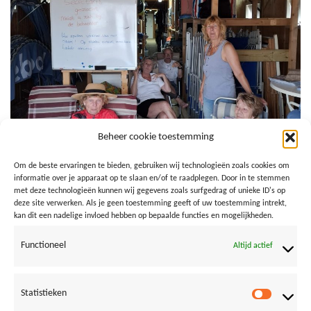
Beheer cookie toestemming
Om de beste ervaringen te bieden, gebruiken wij technologieën zoals cookies om
informatie over je apparaat op te slaan en/of te raadplegen. Door in te stemmen
met deze technologieën kunnen wij gegevens zoals surfgedrag of unieke ID's op
deze site verwerken. Als je geen toestemming geeft of uw toestemming intrekt,
kan dit een nadelige invloed hebben op bepaalde functies en mogelijkheden.
24 juni
Functioneel
Altijd actief
Statistieken
Both comments and trackbacks are currently closed.
Statistie