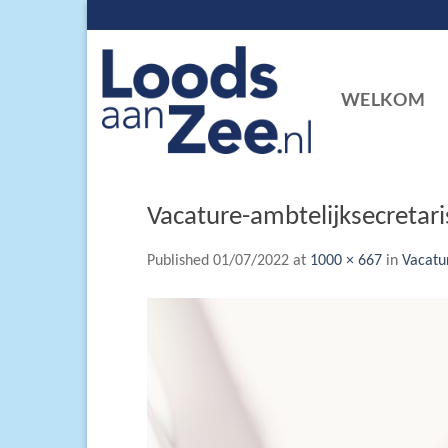
Skip
to
content
WELKOM
Vacature-ambtelijksecretar
Published
01/07/2022
at
1000 × 667
in
Vacatu