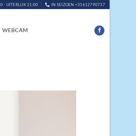
0 - UITERLIJK 21:00
IN SEIZOEN +31612790737
WEBCAM