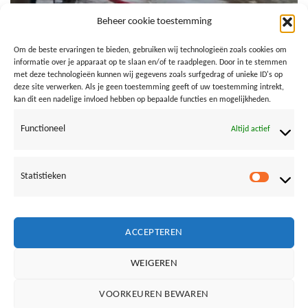
Beheer cookie toestemming
Om de beste ervaringen te bieden, gebruiken wij technologieën zoals cookies om
informatie over je apparaat op te slaan en/of te raadplegen. Door in te stemmen
met deze technologieën kunnen wij gegevens zoals surfgedrag of unieke ID's op
deze site verwerken. Als je geen toestemming geeft of uw toestemming intrekt,
kan dit een nadelige invloed hebben op bepaalde functies en mogelijkheden.
Functioneel
Altijd actief
Statistieken
Both comments and trackbacks are currently closed.
Statistie
←
Previous
Next
→
ACCEPTEREN
WEIGEREN
Vrienden van Loods aan Zee:
VOORKEUREN BEWAREN