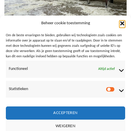
Beheer cookie toestemming
Om de beste ervaringen te bieden, gebruiken wij technologieën zoals cookies om
informatie over je apparaat op te slaan en/of te raadplegen. Door in te stemmen
met deze technologieën kunnen wij gegevens zoals surfgedrag of unieke ID's op
deze site verwerken. Als je geen toestemming geeft of uw toestemming intrekt,
kan dit een nadelige invloed hebben op bepaalde functies en mogelijkheden.
2024
Functioneel
Altijd actief
Statistieken
Both comments and trackbacks are currently closed.
Statistie
←
Previous
Next
→
ACCEPTEREN
WEIGEREN