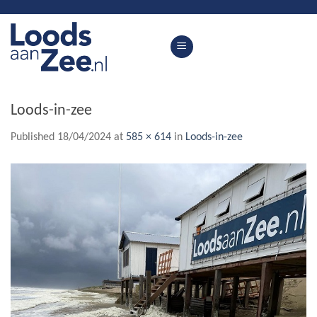
Skip
to
content
Loods-in-zee
Published
18/04/2024
at
585 × 614
in
Loods-in-zee