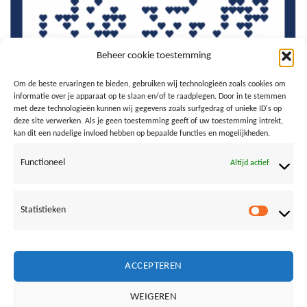
Beheer cookie toestemming
Om de beste ervaringen te bieden, gebruiken wij technologieën zoals cookies om
informatie over je apparaat op te slaan en/of te raadplegen. Door in te stemmen
met deze technologieën kunnen wij gegevens zoals surfgedrag of unieke ID's op
deze site verwerken. Als je geen toestemming geeft of uw toestemming intrekt,
kan dit een nadelige invloed hebben op bepaalde functies en mogelijkheden.
Functioneel
Altijd actief
Statistieken
Both comments and trackbacks are currently closed.
Statistie
←
Previous
Next
→
ACCEPTEREN
WEIGEREN