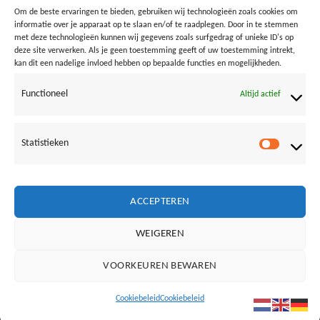
Om de beste ervaringen te bieden, gebruiken wij technologieën zoals cookies om
informatie over je apparaat op te slaan en/of te raadplegen. Door in te stemmen
Site
met deze technologieën kunnen wij gegevens zoals surfgedrag of unieke ID's op
deze site verwerken. Als je geen toestemming geeft of uw toestemming intrekt,
kan dit een nadelige invloed hebben op bepaalde functies en mogelijkheden.
Functioneel
Altijd actief
Mijn naam, e-mail en site in deze browser opslaan voor
de volgende keer wanneer ik een reactie plaats.
Statistieken
Statistie
ACCEPTEREN
WEIGEREN
Vrienden van Loods aan Zee:
VOORKEUREN BEWAREN
NOORDERLICHT
BAZ24
SURFSCHOOL BERGEN AAN ZEE
IVN
Cookiebeleid
Cookiebeleid
Copyright Loods aan Zee ©
2019