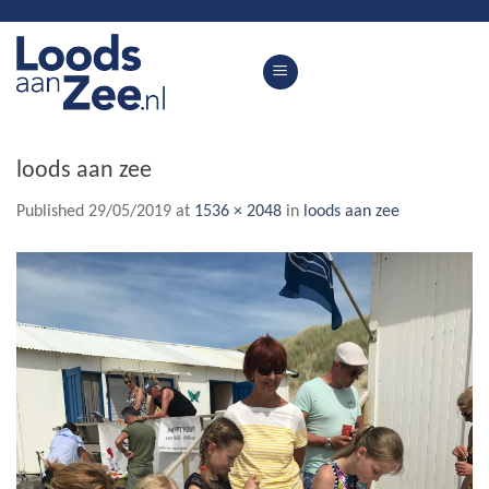
Skip
to
content
loods aan zee
Published
29/05/2019
at
1536 × 2048
in
loods aan zee