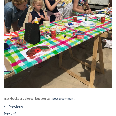
Trackbacks are closed, but you can
post a comment
.
←
Previous
Next
→