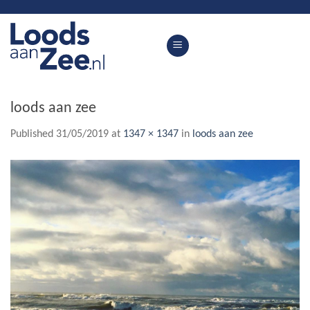
Skip
to
content
loods aan zee
Published
31/05/2019
at
1347 × 1347
in
loods aan zee