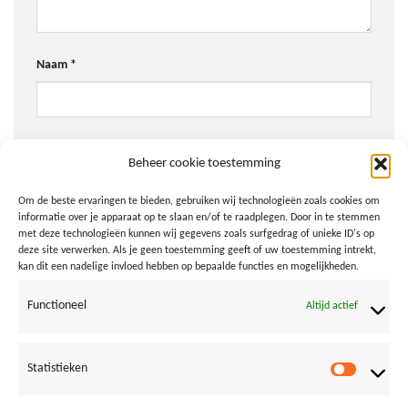
Naam
*
E-mail
*
Beheer cookie toestemming
Om de beste ervaringen te bieden, gebruiken wij technologieën zoals cookies om
informatie over je apparaat op te slaan en/of te raadplegen. Door in te stemmen
Site
met deze technologieën kunnen wij gegevens zoals surfgedrag of unieke ID's op
deze site verwerken. Als je geen toestemming geeft of uw toestemming intrekt,
kan dit een nadelige invloed hebben op bepaalde functies en mogelijkheden.
Functioneel
Altijd actief
Mijn naam, e-mail en site in deze browser opslaan voor
de volgende keer wanneer ik een reactie plaats.
Statistieken
Statistie