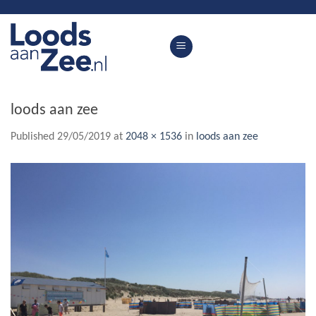
Skip
to
content
loods aan zee
Published
29/05/2019
at
2048 × 1536
in
loods aan zee