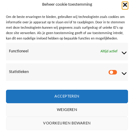
E-mail
*
Beheer cookie toestemming
Om de beste ervaringen te bieden, gebruiken wij technologieën zoals cookies om
informatie over je apparaat op te slaan en/of te raadplegen. Door in te stemmen
Site
met deze technologieën kunnen wij gegevens zoals surfgedrag of unieke ID's op
deze site verwerken. Als je geen toestemming geeft of uw toestemming intrekt,
kan dit een nadelige invloed hebben op bepaalde functies en mogelijkheden.
Functioneel
Altijd actief
Mijn naam, e-mail en site in deze browser opslaan voor
de volgende keer wanneer ik een reactie plaats.
Statistieken
Statistie
ACCEPTEREN
WEIGEREN
Vrienden van Loods aan Zee:
VOORKEUREN BEWAREN
NOORDERLICHT
BAZ24
SURFSCHOOL BERGEN AAN ZEE
IVN