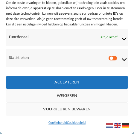
Om de beste ervaringen te bieden, gebruiken wij technologieën zoals cookies om
informatie over je apparaat op te slaan en/of te raadplegen. Door in te stemmen
met deze technologieën kunnen wij gegevens zoals surfgedrag of unieke ID's op
Both comments and trackbacks are currently closed.
deze site verwerken. Als je geen toestemming geeft of uw toestemming intrekt,
kan dit een nadelige invloed hebben op bepaalde functies en mogelijkheden.
←
Previous
Next
→
Functioneel
Altijd actief
Statistieken
Statistie
Vrienden van Loods aan Zee:
NOORDERLICHT
BAZ24
SURFSCHOOL BERGEN AAN ZEE
IVN
ACCEPTEREN
Copyright Loods aan Zee ©
2019
WEIGEREN
VOORKEUREN BEWAREN
Cookiebeleid
Cookiebeleid