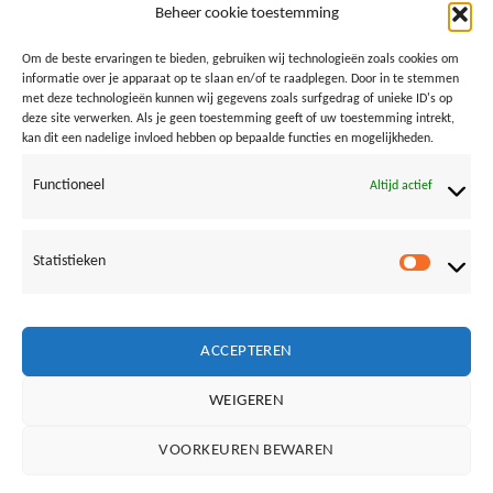
Beheer cookie toestemming
Om de beste ervaringen te bieden, gebruiken wij technologieën zoals cookies om
informatie over je apparaat op te slaan en/of te raadplegen. Door in te stemmen
met deze technologieën kunnen wij gegevens zoals surfgedrag of unieke ID's op
deze site verwerken. Als je geen toestemming geeft of uw toestemming intrekt,
kan dit een nadelige invloed hebben op bepaalde functies en mogelijkheden.
Functioneel
Altijd actief
Statistieken
Both comments and trackbacks are currently closed.
Statistie
←
Previous
Next
→
ACCEPTEREN
WEIGEREN
Vrienden van Loods aan Zee:
VOORKEUREN BEWAREN
NOORDERLICHT
BAZ24
SURFSCHOOL BERGEN AAN ZEE
IVN