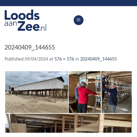
Skip
to
content
20240409_144655
Published
09/04/2024
at
576 × 576
in
20240409_144655