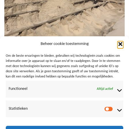
Beheer cookie toestemming
Om de beste ervaringen te bieden, gebruiken wij technologieën zoals cookies om
informatie over je apparaat op te slaan en/of te raadplegen. Door in te stemmen
met deze technologieën kunnen wij gegevens zoals surfgedrag of unieke ID's op
deze site verwerken. Als je geen toestemming geeft of uw toestemming intrekt,
kan dit een nadelige invloed hebben op bepaalde functies en mogelijkheden.
Functioneel
Altijd actief
Statistieken
Both comments and trackbacks are currently closed.
Statistie
←
Previous
Next
→