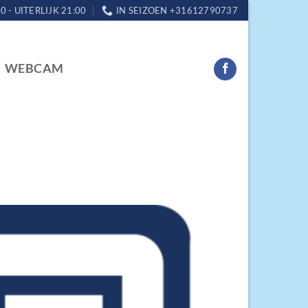
0 - UITERLIJK 21:00
IN SEIZOEN +31612790737
WEBCAM