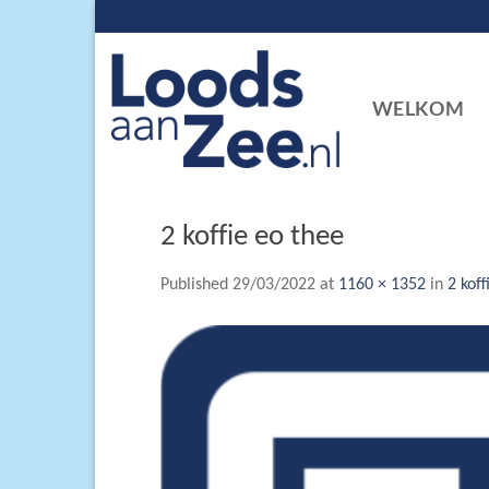
Skip
to
content
WELKOM
2 koffie eo thee
Published
29/03/2022
at
1160 × 1352
in
2 koff